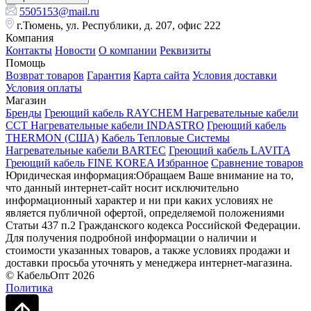
5505153@mail.ru
г.Тюмень, ул. Республики, д. 207, офис 222
Компания
Контакты
Новости
О компании
Реквизиты
Помощь
Возврат товаров
Гарантия
Карта сайта
Условия доставки
Условия оплаты
Магазин
Бренды
Греющий кабель RAYCHEM
Нагревательные кабели
ССТ
Нагревательные кабели INDASTRO
Греющий кабель
THERMON (США)
Кабель Тепловые Системы
Нагревательные кабели BARTEC
Греющий кабель LAVITA
Греющий кабель FINE KOREA
Избранное
Сравнение товаров
Юридическая информация:Обращаем Ваше внимание на то,
что данный интернет-сайт носит исключительно
информационный характер и ни при каких условиях не
является публичной офертой, определяемой положениями
Статьи 437 п.2 Гражданского кодекса Российской Федерации.
Для получения подробной информации о наличии и
стоимости указанных товаров, а также условиях продажи и
доставки просьба уточнять у менеджера интернет-магазина.
© КабельОпт 2026
Политика