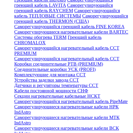
греющий кабель LAVITA
Саморегулирующийся
греющий кабель RAYCHEM
Саморегулирующийся
кабель ТЕПЛОВЫЕ СИСТЕМЫ
Саморегулирующийся
греющий кабель THERMON (США)
Саморегулирующийся греющий кабель FINE KOREA
Саморегулирующиеся нагревательные кабели BARTEC
Системы обогрева TERM
Греющий кабель
CHROMALOX
Саморегулирующийся нагревательный кабель ССТ
PREMIUM
Саморегулирующийся нагревательный кабель ССТ
Коробки соединительные РТВ (PREMIUM)
Соединительные коробки УСК (PROFI)
Комплектующие для монтажа ССТ
Устройства заделки завода ССТ
Датчики и регуляторы температуры ССТ
Кабели постоянной мощности СНФ
Секции нагревательные кабельные НСКТ
Саморегулирующийся нагревательный кабель PipeMate
Саморегулирующиеся нагревательные кабели НРК
IndAstro
Саморегулирующиеся нагревательные кабели МТК
IndAstro
Саморегулирующиеся нагревательные кабели ВСК