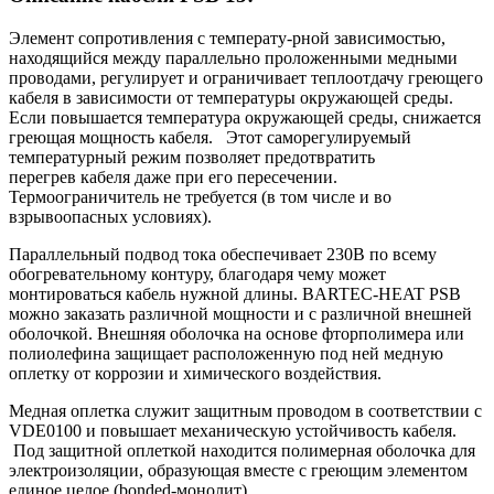
Элемент сопротивления с температу-рной зависимостью,
находящийся между параллельно проложенными медными
проводами, регулирует и ограничивает теплоотдачу греющего
кабеля в зависимости от температуры окружающей среды.
Если повышается температура окружающей среды, снижается
греющая мощность кабеля. Этот саморегулируемый
температурный режим позволяет предотвратить
перегрев кабеля даже при его пересечении.
Термоограничитель не требуется (в том числе и во
взрывоопасных условиях).
Параллельный подвод тока обеспечивает 230В по всему
обогревательному контуру, благодаря чему может
монтироваться кабель нужной длины. BARTEC-HEAT PSB
можно заказать различной мощности и с различной внешней
оболочкой. Внешняя оболочка на основе фторполимера или
полиолефина защищает расположенную под ней медную
оплетку от коррозии и химического воздействия.
Медная оплетка служит защитным проводом в соответствии с
VDE0100 и повышает механическую устойчивость кабеля.
Под защитной оплеткой находится полимерная оболочка для
электроизоляции, образующая вместе с греющим элементом
единое целое (bonded-монолит).