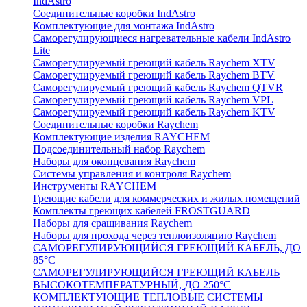
IndAstro
Соединительные коробки IndAstro
Комплектующие для монтажа IndAstro
Саморегулирующиеся нагревательные кабели IndAstro
Lite
Саморегулируемый греющий кабель Raychem XTV
Саморегулируемый греющий кабель Raychem BTV
Саморегулируемый греющий кабель Raychem QTVR
Саморегулируемый греющий кабель Raychem VPL
Саморегулируемый греющий кабель Raychem KTV
Соединительные коробки Raychem
Комплектующие изделия RAYCHEM
Подсоединительный набор Raychem
Наборы для оконцевания Raychem
Системы управления и контроля Raychem
Инструменты RAYCHEM
Греющие кабели для коммерческих и жилых помещений
Комплекты греющих кабелей FROSTGUARD
Наборы для сращивания Raychem
Наборы для прохода через теплоизоляцию Raychem
САМОРЕГУЛИРУЮЩИЙСЯ ГРЕЮЩИЙ КАБЕЛЬ, ДО
85°С
САМОРЕГУЛИРУЮЩИЙСЯ ГРЕЮЩИЙ КАБЕЛЬ
ВЫСОКОТЕМПЕРАТУРНЫЙ, ДО 250°С
КОМПЛЕКТУЮЩИЕ ТЕПЛОВЫЕ СИСТЕМЫ