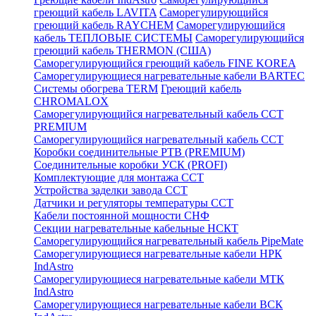
греющий кабель LAVITA
Саморегулирующийся
греющий кабель RAYCHEM
Саморегулирующийся
кабель ТЕПЛОВЫЕ СИСТЕМЫ
Саморегулирующийся
греющий кабель THERMON (США)
Саморегулирующийся греющий кабель FINE KOREA
Саморегулирующиеся нагревательные кабели BARTEC
Системы обогрева TERM
Греющий кабель
CHROMALOX
Саморегулирующийся нагревательный кабель ССТ
PREMIUM
Саморегулирующийся нагревательный кабель ССТ
Коробки соединительные РТВ (PREMIUM)
Соединительные коробки УСК (PROFI)
Комплектующие для монтажа ССТ
Устройства заделки завода ССТ
Датчики и регуляторы температуры ССТ
Кабели постоянной мощности СНФ
Секции нагревательные кабельные НСКТ
Саморегулирующийся нагревательный кабель PipeMate
Саморегулирующиеся нагревательные кабели НРК
IndAstro
Саморегулирующиеся нагревательные кабели МТК
IndAstro
Саморегулирующиеся нагревательные кабели ВСК