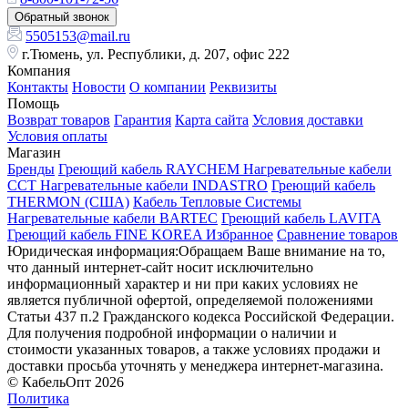
Обратный звонок
5505153@mail.ru
г.Тюмень, ул. Республики, д. 207, офис 222
Компания
Контакты
Новости
О компании
Реквизиты
Помощь
Возврат товаров
Гарантия
Карта сайта
Условия доставки
Условия оплаты
Магазин
Бренды
Греющий кабель RAYCHEM
Нагревательные кабели
ССТ
Нагревательные кабели INDASTRO
Греющий кабель
THERMON (США)
Кабель Тепловые Системы
Нагревательные кабели BARTEC
Греющий кабель LAVITA
Греющий кабель FINE KOREA
Избранное
Сравнение товаров
Юридическая информация:Обращаем Ваше внимание на то,
что данный интернет-сайт носит исключительно
информационный характер и ни при каких условиях не
является публичной офертой, определяемой положениями
Статьи 437 п.2 Гражданского кодекса Российской Федерации.
Для получения подробной информации о наличии и
стоимости указанных товаров, а также условиях продажи и
доставки просьба уточнять у менеджера интернет-магазина.
© КабельОпт 2026
Политика