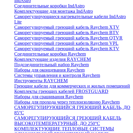
IndAstro
Соединительные коробки IndAstro
Комплектующие для монтажа IndAstro
Саморегулирующиеся нагревательные кабели IndAstro
Lite
Саморегулируемый греющий кабель Raychem XTV
Саморегулируемый греющий кабель Raychem BTV
Саморегулируемый греющий кабель Raychem QTVR
Саморегулируемый греющий кабель Raychem VPL
Саморегулируемый греющий кабель Raychem KTV
Соединительные коробки Raychem
Комплектующие изделия RAYCHEM
Подсоединительный набор Raychem
Наборы для оконцевания Raychem
Системы управления и контроля Raychem
Инструменты RAYCHEM
Греющие кабели для коммерческих и жилых помещений
Комплекты греющих кабелей FROSTGUARD
Наборы для сращивания Raychem
Наборы для прохода через теплоизоляцию Raychem
САМОРЕГУЛИРУЮЩИЙСЯ ГРЕЮЩИЙ КАБЕЛЬ, ДО
85°С
САМОРЕГУЛИРУЮЩИЙСЯ ГРЕЮЩИЙ КАБЕЛЬ
ВЫСОКОТЕМПЕРАТУРНЫЙ, ДО 250°С
КОМПЛЕКТУЮЩИЕ ТЕПЛОВЫЕ СИСТЕМЫ