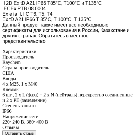
II 2D Ex tD A21 IP66 T85°C, T100°C и T135°C
IECEx PTB 08.0004
Ex e ia II, IIC T6, T5, T4
Ex tD A21 IP66 T 85°C, T 100°C, T 135°C
Данный продукт также имеет все необходимые
сертификаты для использования в России, Казахстане и
других странах. Обратитесь в местное
представительство
Характеристики
Производитель
Raychem
Страна производитель
США
Вводы
4 x M25, 1 x M40
Клеммы
6 шт., 2 x L (фаза) + 2 x N (нейтраль) перекрестно соединенные
и 2 x PE (заземление)
Степень защиты
IP66
Напряжение сети
220~240 В, 380~400 В
Отзывы
Оставить отзыв