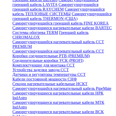
греющий кабель LAVITA
Саморегулирующийся
греющий кабель RAYCHEM
Саморегулирующийся
кабель ТЕПЛОВЫЕ СИСТЕМЫ
Саморегулирующийся
греющий кабель THERMON (США)
Саморегулирующийся греющий кабель FINE KOREA
Саморегулирующиеся нагревательные кабели BARTEC
Системы обогрева TERM
Греющий кабель
CHROMALOX
Саморегулирующийся нагревательный кабель ССТ
PREMIUM
Саморегулирующийся нагревательный кабель ССТ
Коробки соединительные РТВ (PREMIUM)
Соединительные коробки УСК (PROFI)
Комплектующие для монтажа ССТ
Устройства заделки завода ССТ
Датчики и регуляторы температуры ССТ
Кабели постоянной мощности СНФ
Секции нагревательные кабельные НСКТ
Саморегулирующийся нагревательный кабель PipeMate
Саморегулирующиеся нагревательные кабели НРК
IndAstro
Саморегулирующиеся нагревательные кабели МТК
IndAstro
Саморегулирующиеся нагревательные кабели ВСК