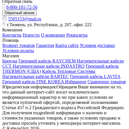
Обратная связь
8-800-101-72-56
Обратный звонок
5505153@mail.ru
г.Тюмень, ул. Республики, д. 207, офис 222
Компания
Контакты
Новости
О компании
Реквизиты
Помощь
Возврат товаров
Гарантия
Карта сайта
Условия доставки
Условия оплаты
Магазин
Бренды
Греющий кабель RAYCHEM
Нагревательные кабели
ССТ
Нагревательные кабели INDASTRO
Греющий кабель
THERMON (США)
Кабель Тепловые Системы
Нагревательные кабели BARTEC
Греющий кабель LAVITA
Греющий кабель FINE KOREA
Избранное
Сравнение товаров
Юридическая информация:Обращаем Ваше внимание на то,
что данный интернет-сайт носит исключительно
информационный характер и ни при каких условиях не
является публичной офертой, определяемой положениями
Статьи 437 п.2 Гражданского кодекса Российской Федерации.
Для получения подробной информации о наличии и
стоимости указанных товаров, а также условиях продажи и
доставки просьба уточнять у менеджера интернет-магазина.
© КабельОпт 2026