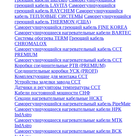
греющий кабель LAVITA
Саморегулирующийся
греющий кабель RAYCHEM
Саморегулирующийся
кабель ТЕПЛОВЫЕ СИСТЕМЫ
Саморегулирующийся
греющий кабель THERMON (США)
Саморегулирующийся греющий кабель FINE KOREA
Саморегулирующиеся нагревательные кабели BARTEC
Системы обогрева TERM
Греющий кабель
CHROMALOX
Саморегулирующийся нагревательный кабель ССТ
PREMIUM
Саморегулирующийся нагревательный кабель ССТ
Коробки соединительные РТВ (PREMIUM)
Соединительные коробки УСК (PROFI)
Комплектующие для монтажа ССТ
Устройства заделки завода ССТ
Датчики и регуляторы температуры ССТ
Кабели постоянной мощности СНФ
Секции нагревательные кабельные НСКТ
Саморегулирующийся нагревательный кабель PipeMate
Саморегулирующиеся нагревательные кабели НРК
IndAstro
Саморегулирующиеся нагревательные кабели МТК
IndAstro
Саморегулирующиеся нагревательные кабели ВСК