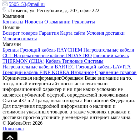
5505153@mail.ru
г.Тюмень, ул. Республики, д. 207, офис 222
Компания
Контакты
Новости
О компании
Реквизиты
Помощь
Возврат товаров
Гарантия
Карта сайта
Условия доставки
Условия оплаты
Магазин
Бренды
Греющий кабель RAYCHEM
Нагревательные кабели
ССТ
Нагревательные кабели INDASTRO
Греющий кабель
THERMON (США)
Кабель Тепловые Системы
Нагревательные кабели BARTEC
Греющий кабель LAVITA
Греющий кабель FINE KOREA
Избранное
Сравнение товаров
Юридическая информация:Обращаем Ваше внимание на то,
что данный интернет-сайт носит исключительно
информационный характер и ни при каких условиях не
является публичной офертой, определяемой положениями
Статьи 437 п.2 Гражданского кодекса Российской Федерации.
Для получения подробной информации о наличии и
стоимости указанных товаров, а также условиях продажи и
доставки просьба уточнять у менеджера интернет-магазина.
© КабельОпт 2026
Политика