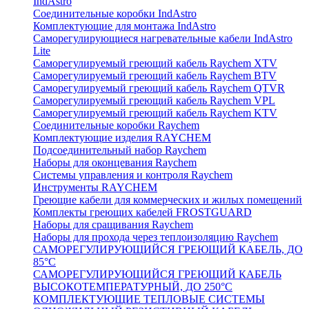
IndAstro
Соединительные коробки IndAstro
Комплектующие для монтажа IndAstro
Саморегулирующиеся нагревательные кабели IndAstro
Lite
Саморегулируемый греющий кабель Raychem XTV
Саморегулируемый греющий кабель Raychem BTV
Саморегулируемый греющий кабель Raychem QTVR
Саморегулируемый греющий кабель Raychem VPL
Саморегулируемый греющий кабель Raychem KTV
Соединительные коробки Raychem
Комплектующие изделия RAYCHEM
Подсоединительный набор Raychem
Наборы для оконцевания Raychem
Системы управления и контроля Raychem
Инструменты RAYCHEM
Греющие кабели для коммерческих и жилых помещений
Комплекты греющих кабелей FROSTGUARD
Наборы для сращивания Raychem
Наборы для прохода через теплоизоляцию Raychem
САМОРЕГУЛИРУЮЩИЙСЯ ГРЕЮЩИЙ КАБЕЛЬ, ДО
85°С
САМОРЕГУЛИРУЮЩИЙСЯ ГРЕЮЩИЙ КАБЕЛЬ
ВЫСОКОТЕМПЕРАТУРНЫЙ, ДО 250°С
КОМПЛЕКТУЮЩИЕ ТЕПЛОВЫЕ СИСТЕМЫ