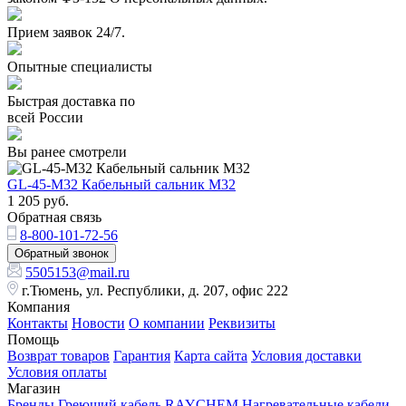
Прием заявок 24/7.
Опытные специалисты
Быстрая доставка по
всей России
Вы ранее смотрели
GL-45-M32 Кабельный сальник М32
1 205
руб.
Обратная связь
8-800-101-72-56
Обратный звонок
5505153@mail.ru
г.Тюмень, ул. Республики, д. 207, офис 222
Компания
Контакты
Новости
О компании
Реквизиты
Помощь
Возврат товаров
Гарантия
Карта сайта
Условия доставки
Условия оплаты
Магазин
Бренды
Греющий кабель RAYCHEM
Нагревательные кабели