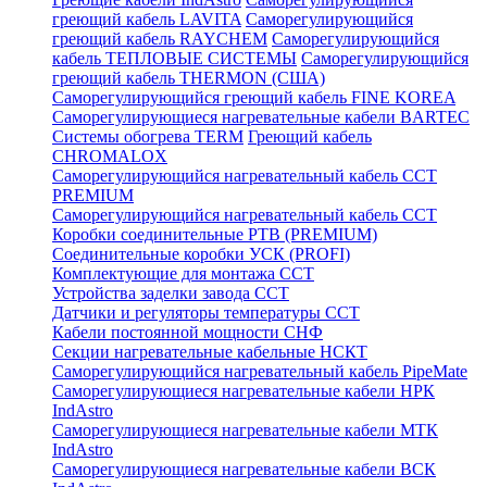
греющий кабель LAVITA
Саморегулирующийся
греющий кабель RAYCHEM
Саморегулирующийся
кабель ТЕПЛОВЫЕ СИСТЕМЫ
Саморегулирующийся
греющий кабель THERMON (США)
Саморегулирующийся греющий кабель FINE KOREA
Саморегулирующиеся нагревательные кабели BARTEC
Системы обогрева TERM
Греющий кабель
CHROMALOX
Саморегулирующийся нагревательный кабель ССТ
PREMIUM
Саморегулирующийся нагревательный кабель ССТ
Коробки соединительные РТВ (PREMIUM)
Соединительные коробки УСК (PROFI)
Комплектующие для монтажа ССТ
Устройства заделки завода ССТ
Датчики и регуляторы температуры ССТ
Кабели постоянной мощности СНФ
Секции нагревательные кабельные НСКТ
Саморегулирующийся нагревательный кабель PipeMate
Саморегулирующиеся нагревательные кабели НРК
IndAstro
Саморегулирующиеся нагревательные кабели МТК
IndAstro
Саморегулирующиеся нагревательные кабели ВСК