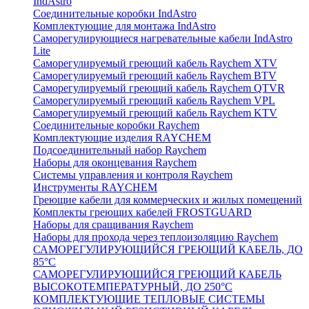
IndAstro
Соединительные коробки IndAstro
Комплектующие для монтажа IndAstro
Саморегулирующиеся нагревательные кабели IndAstro
Lite
Саморегулируемый греющий кабель Raychem XTV
Саморегулируемый греющий кабель Raychem BTV
Саморегулируемый греющий кабель Raychem QTVR
Саморегулируемый греющий кабель Raychem VPL
Саморегулируемый греющий кабель Raychem KTV
Соединительные коробки Raychem
Комплектующие изделия RAYCHEM
Подсоединительный набор Raychem
Наборы для оконцевания Raychem
Системы управления и контроля Raychem
Инструменты RAYCHEM
Греющие кабели для коммерческих и жилых помещений
Комплекты греющих кабелей FROSTGUARD
Наборы для сращивания Raychem
Наборы для прохода через теплоизоляцию Raychem
САМОРЕГУЛИРУЮЩИЙСЯ ГРЕЮЩИЙ КАБЕЛЬ, ДО
85°С
САМОРЕГУЛИРУЮЩИЙСЯ ГРЕЮЩИЙ КАБЕЛЬ
ВЫСОКОТЕМПЕРАТУРНЫЙ, ДО 250°С
КОМПЛЕКТУЮЩИЕ ТЕПЛОВЫЕ СИСТЕМЫ