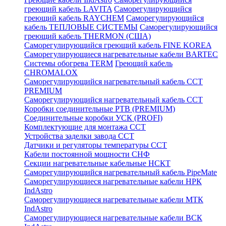
греющий кабель LAVITA
Саморегулирующийся
греющий кабель RAYCHEM
Саморегулирующийся
кабель ТЕПЛОВЫЕ СИСТЕМЫ
Саморегулирующийся
греющий кабель THERMON (США)
Саморегулирующийся греющий кабель FINE KOREA
Саморегулирующиеся нагревательные кабели BARTEC
Системы обогрева TERM
Греющий кабель
CHROMALOX
Саморегулирующийся нагревательный кабель ССТ
PREMIUM
Саморегулирующийся нагревательный кабель ССТ
Коробки соединительные РТВ (PREMIUM)
Соединительные коробки УСК (PROFI)
Комплектующие для монтажа ССТ
Устройства заделки завода ССТ
Датчики и регуляторы температуры ССТ
Кабели постоянной мощности СНФ
Секции нагревательные кабельные НСКТ
Саморегулирующийся нагревательный кабель PipeMate
Саморегулирующиеся нагревательные кабели НРК
IndAstro
Саморегулирующиеся нагревательные кабели МТК
IndAstro
Саморегулирующиеся нагревательные кабели ВСК