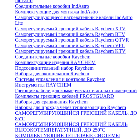
IndAstro
Соединительные коробки IndAstro
Комплектующие для монтажа IndAstro
Саморегулирующиеся нагревательные кабели IndAstro
Lite
Саморегулируемый греющий кабель Raychem XTV
Саморегулируемый греющий кабель Raychem BTV
Саморегулируемый греющий кабель Raychem QTVR
Саморегулируемый греющий кабель Raychem VPL
Саморегулируемый греющий кабель Raychem KTV
Соединительные коробки Raychem
Комплектующие изделия RAYCHEM
Подсоединительный набор Raychem
Наборы для оконцевания Raychem
Системы управления и контроля Raychem
Инструменты RAYCHEM
Греющие кабели для коммерческих и жилых помещений
Комплекты греющих кабелей FROSTGUARD
Наборы для сращивания Raychem
Наборы для прохода через теплоизоляцию Raychem
САМОРЕГУЛИРУЮЩИЙСЯ ГРЕЮЩИЙ КАБЕЛЬ, ДО
85°С
САМОРЕГУЛИРУЮЩИЙСЯ ГРЕЮЩИЙ КАБЕЛЬ
ВЫСОКОТЕМПЕРАТУРНЫЙ, ДО 250°С
КОМПЛЕКТУЮЩИЕ ТЕПЛОВЫЕ СИСТЕМЫ