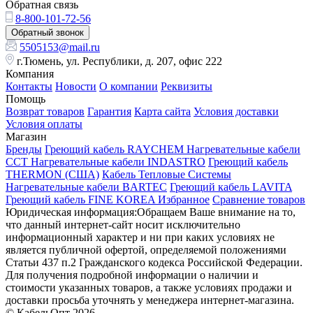
Обратная связь
8-800-101-72-56
Обратный звонок
5505153@mail.ru
г.Тюмень, ул. Республики, д. 207, офис 222
Компания
Контакты
Новости
О компании
Реквизиты
Помощь
Возврат товаров
Гарантия
Карта сайта
Условия доставки
Условия оплаты
Магазин
Бренды
Греющий кабель RAYCHEM
Нагревательные кабели
ССТ
Нагревательные кабели INDASTRO
Греющий кабель
THERMON (США)
Кабель Тепловые Системы
Нагревательные кабели BARTEC
Греющий кабель LAVITA
Греющий кабель FINE KOREA
Избранное
Сравнение товаров
Юридическая информация:Обращаем Ваше внимание на то,
что данный интернет-сайт носит исключительно
информационный характер и ни при каких условиях не
является публичной офертой, определяемой положениями
Статьи 437 п.2 Гражданского кодекса Российской Федерации.
Для получения подробной информации о наличии и
стоимости указанных товаров, а также условиях продажи и
доставки просьба уточнять у менеджера интернет-магазина.
© КабельОпт 2026