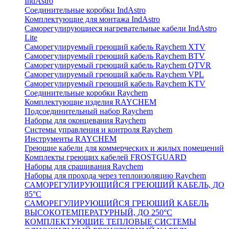
IndAstro
Соединительные коробки IndAstro
Комплектующие для монтажа IndAstro
Саморегулирующиеся нагревательные кабели IndAstro
Lite
Саморегулируемый греющий кабель Raychem XTV
Саморегулируемый греющий кабель Raychem BTV
Саморегулируемый греющий кабель Raychem QTVR
Саморегулируемый греющий кабель Raychem VPL
Саморегулируемый греющий кабель Raychem KTV
Соединительные коробки Raychem
Комплектующие изделия RAYCHEM
Подсоединительный набор Raychem
Наборы для оконцевания Raychem
Системы управления и контроля Raychem
Инструменты RAYCHEM
Греющие кабели для коммерческих и жилых помещений
Комплекты греющих кабелей FROSTGUARD
Наборы для сращивания Raychem
Наборы для прохода через теплоизоляцию Raychem
САМОРЕГУЛИРУЮЩИЙСЯ ГРЕЮЩИЙ КАБЕЛЬ, ДО
85°С
САМОРЕГУЛИРУЮЩИЙСЯ ГРЕЮЩИЙ КАБЕЛЬ
ВЫСОКОТЕМПЕРАТУРНЫЙ, ДО 250°С
КОМПЛЕКТУЮЩИЕ ТЕПЛОВЫЕ СИСТЕМЫ