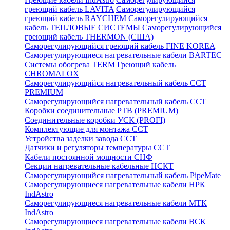
греющий кабель LAVITA
Саморегулирующийся
греющий кабель RAYCHEM
Саморегулирующийся
кабель ТЕПЛОВЫЕ СИСТЕМЫ
Саморегулирующийся
греющий кабель THERMON (США)
Саморегулирующийся греющий кабель FINE KOREA
Саморегулирующиеся нагревательные кабели BARTEC
Системы обогрева TERM
Греющий кабель
CHROMALOX
Саморегулирующийся нагревательный кабель ССТ
PREMIUM
Саморегулирующийся нагревательный кабель ССТ
Коробки соединительные РТВ (PREMIUM)
Соединительные коробки УСК (PROFI)
Комплектующие для монтажа ССТ
Устройства заделки завода ССТ
Датчики и регуляторы температуры ССТ
Кабели постоянной мощности СНФ
Секции нагревательные кабельные НСКТ
Саморегулирующийся нагревательный кабель PipeMate
Саморегулирующиеся нагревательные кабели НРК
IndAstro
Саморегулирующиеся нагревательные кабели МТК
IndAstro
Саморегулирующиеся нагревательные кабели ВСК