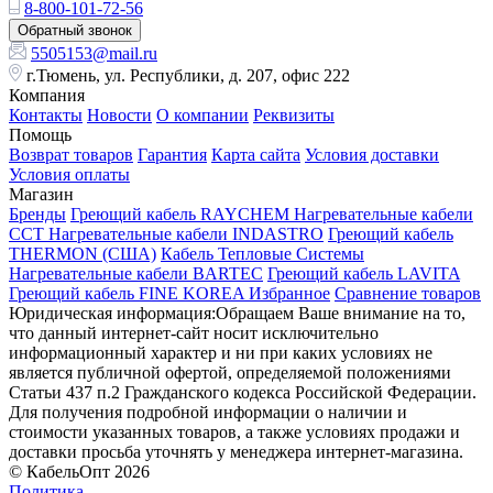
8-800-101-72-56
Обратный звонок
5505153@mail.ru
г.Тюмень, ул. Республики, д. 207, офис 222
Компания
Контакты
Новости
О компании
Реквизиты
Помощь
Возврат товаров
Гарантия
Карта сайта
Условия доставки
Условия оплаты
Магазин
Бренды
Греющий кабель RAYCHEM
Нагревательные кабели
ССТ
Нагревательные кабели INDASTRO
Греющий кабель
THERMON (США)
Кабель Тепловые Системы
Нагревательные кабели BARTEC
Греющий кабель LAVITA
Греющий кабель FINE KOREA
Избранное
Сравнение товаров
Юридическая информация:Обращаем Ваше внимание на то,
что данный интернет-сайт носит исключительно
информационный характер и ни при каких условиях не
является публичной офертой, определяемой положениями
Статьи 437 п.2 Гражданского кодекса Российской Федерации.
Для получения подробной информации о наличии и
стоимости указанных товаров, а также условиях продажи и
доставки просьба уточнять у менеджера интернет-магазина.
© КабельОпт 2026
Политика