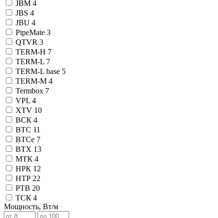
JBM
4
JBS
4
JBU
4
PipeMate
3
QTVR
3
TERM-H
7
TERM-L
7
TERM-L base
5
TERM-М
4
Termbox
7
VPL
4
XTV
10
ВСК
4
ВТС
11
ВТСе
7
ВТХ
13
МТК
4
НРК
12
НТР
22
РТВ
20
ТСК
4
Мощность, Вт/м