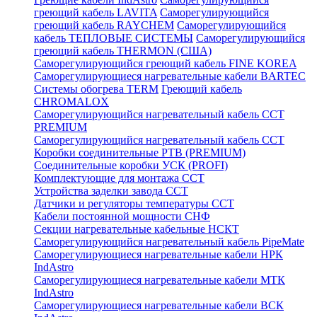
греющий кабель LAVITA
Саморегулирующийся
греющий кабель RAYCHEM
Саморегулирующийся
кабель ТЕПЛОВЫЕ СИСТЕМЫ
Саморегулирующийся
греющий кабель THERMON (США)
Саморегулирующийся греющий кабель FINE KOREA
Саморегулирующиеся нагревательные кабели BARTEC
Системы обогрева TERM
Греющий кабель
CHROMALOX
Саморегулирующийся нагревательный кабель ССТ
PREMIUM
Саморегулирующийся нагревательный кабель ССТ
Коробки соединительные РТВ (PREMIUM)
Соединительные коробки УСК (PROFI)
Комплектующие для монтажа ССТ
Устройства заделки завода ССТ
Датчики и регуляторы температуры ССТ
Кабели постоянной мощности СНФ
Секции нагревательные кабельные НСКТ
Саморегулирующийся нагревательный кабель PipeMate
Саморегулирующиеся нагревательные кабели НРК
IndAstro
Саморегулирующиеся нагревательные кабели МТК
IndAstro
Саморегулирующиеся нагревательные кабели ВСК