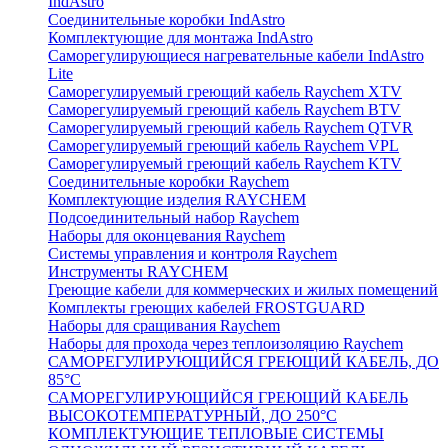
IndAstro
Соединительные коробки IndAstro
Комплектующие для монтажа IndAstro
Саморегулирующиеся нагревательные кабели IndAstro
Lite
Саморегулируемый греющий кабель Raychem XTV
Саморегулируемый греющий кабель Raychem BTV
Саморегулируемый греющий кабель Raychem QTVR
Саморегулируемый греющий кабель Raychem VPL
Саморегулируемый греющий кабель Raychem KTV
Соединительные коробки Raychem
Комплектующие изделия RAYCHEM
Подсоединительный набор Raychem
Наборы для оконцевания Raychem
Системы управления и контроля Raychem
Инструменты RAYCHEM
Греющие кабели для коммерческих и жилых помещений
Комплекты греющих кабелей FROSTGUARD
Наборы для сращивания Raychem
Наборы для прохода через теплоизоляцию Raychem
САМОРЕГУЛИРУЮЩИЙСЯ ГРЕЮЩИЙ КАБЕЛЬ, ДО
85°С
САМОРЕГУЛИРУЮЩИЙСЯ ГРЕЮЩИЙ КАБЕЛЬ
ВЫСОКОТЕМПЕРАТУРНЫЙ, ДО 250°С
КОМПЛЕКТУЮЩИЕ ТЕПЛОВЫЕ СИСТЕМЫ