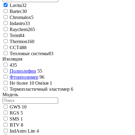
Lavita
32
Bartec
30
Chromalox
5
Indastro
33
Raychem
265
Term
84
Thermon
160
ССТ
488
Тепловые системы
83
Изоляция
435
Полиолефин
55
Фторполимер
96
Не более 10 Ом/км
1
Термопластичный эластомер
6
Модель
GWS
10
RGS
5
SMS
1
BTV
8
IndAstro Lite
4