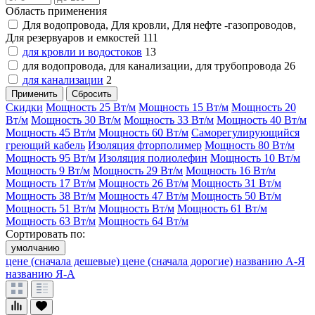
Область применения
Для водопровода, Для кровли, Для нефте -газопроводов,
Для резервуаров и емкостей
111
для кровли и водостоков
13
для водопровода, для канализации, для трубопровода
26
для канализации
2
Применить
Сбросить
Скидки
Мощность 25 Вт/м
Мощность 15 Вт/м
Мощность 20
Вт/м
Мощность 30 Вт/м
Мощность 33 Вт/м
Мощность 40 Вт/м
Мощность 45 Вт/м
Мощность 60 Вт/м
Саморегулирующийся
греющий кабель
Изоляция фторполимер
Мощность 80 Вт/м
Мощность 95 Вт/м
Изоляция полиолефин
Мощность 10 Вт/м
Мощность 9 Вт/м
Мощность 29 Вт/м
Мощность 16 Вт/м
Мощность 17 Вт/м
Мощность 26 Вт/м
Мощность 31 Вт/м
Мощность 38 Вт/м
Мощность 47 Вт/м
Мощность 50 Вт/м
Мощность 51 Вт/м
Мощность Вт/м
Мощность 61 Вт/м
Мощность 63 Вт/м
Мощность 64 Вт/м
Сортировать по:
умолчанию
цене (сначала дешевые)
цене (сначала дорогие)
названию А-Я
названию Я-А