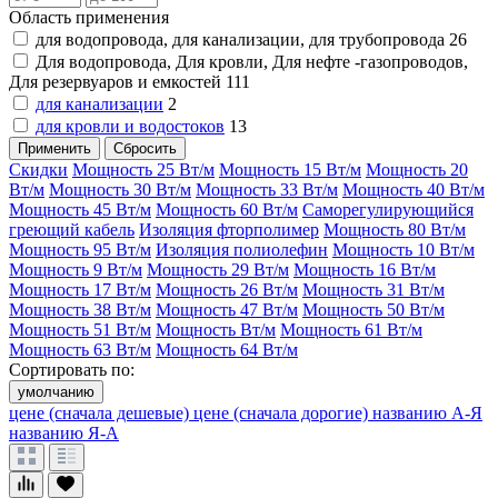
Область применения
для водопровода, для канализации, для трубопровода
26
Для водопровода, Для кровли, Для нефте -газопроводов,
Для резервуаров и емкостей
111
для канализации
2
для кровли и водостоков
13
Применить
Сбросить
Скидки
Мощность 25 Вт/м
Мощность 15 Вт/м
Мощность 20
Вт/м
Мощность 30 Вт/м
Мощность 33 Вт/м
Мощность 40 Вт/м
Мощность 45 Вт/м
Мощность 60 Вт/м
Саморегулирующийся
греющий кабель
Изоляция фторполимер
Мощность 80 Вт/м
Мощность 95 Вт/м
Изоляция полиолефин
Мощность 10 Вт/м
Мощность 9 Вт/м
Мощность 29 Вт/м
Мощность 16 Вт/м
Мощность 17 Вт/м
Мощность 26 Вт/м
Мощность 31 Вт/м
Мощность 38 Вт/м
Мощность 47 Вт/м
Мощность 50 Вт/м
Мощность 51 Вт/м
Мощность Вт/м
Мощность 61 Вт/м
Мощность 63 Вт/м
Мощность 64 Вт/м
Сортировать по:
умолчанию
цене (сначала дешевые)
цене (сначала дорогие)
названию А-Я
названию Я-А