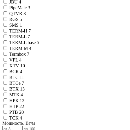
JBU
4
PipeMate
3
QTVR
3
RGS
5
SMS
1
TERM-H
7
TERM-L
7
TERM-L base
5
TERM-М
4
Termbox
7
VPL
4
XTV
10
ВСК
4
ВТС
11
ВТСе
7
ВТХ
13
МТК
4
НРК
12
НТР
22
РТВ
20
ТСК
4
Мощность, Вт/м