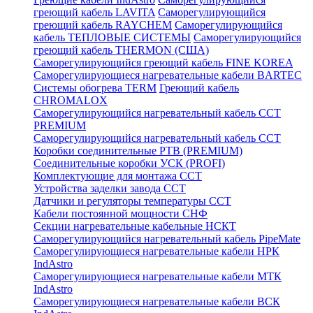
греющий кабель LAVITA
Саморегулирующийся
греющий кабель RAYCHEM
Саморегулирующийся
кабель ТЕПЛОВЫЕ СИСТЕМЫ
Саморегулирующийся
греющий кабель THERMON (США)
Саморегулирующийся греющий кабель FINE KOREA
Саморегулирующиеся нагревательные кабели BARTEC
Системы обогрева TERM
Греющий кабель
CHROMALOX
Саморегулирующийся нагревательный кабель ССТ
PREMIUM
Саморегулирующийся нагревательный кабель ССТ
Коробки соединительные РТВ (PREMIUM)
Соединительные коробки УСК (PROFI)
Комплектующие для монтажа ССТ
Устройства заделки завода ССТ
Датчики и регуляторы температуры ССТ
Кабели постоянной мощности СНФ
Секции нагревательные кабельные НСКТ
Саморегулирующийся нагревательный кабель PipeMate
Саморегулирующиеся нагревательные кабели НРК
IndAstro
Саморегулирующиеся нагревательные кабели МТК
IndAstro
Саморегулирующиеся нагревательные кабели ВСК