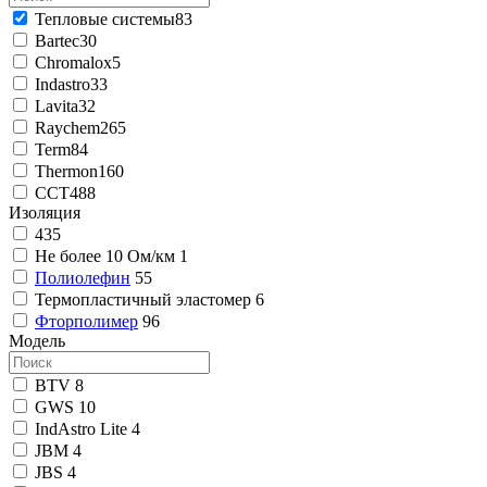
Тепловые системы
83
Bartec
30
Chromalox
5
Indastro
33
Lavita
32
Raychem
265
Term
84
Thermon
160
ССТ
488
Изоляция
435
Не более 10 Ом/км
1
Полиолефин
55
Термопластичный эластомер
6
Фторполимер
96
Модель
BTV
8
GWS
10
IndAstro Lite
4
JBM
4
JBS
4