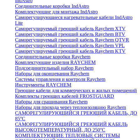
IndAstro
Соединительные коробки IndAstro
Комплектующие для монтажа IndAstro
Саморегулирующиеся нагревательные кабели IndAstro
Lite
Саморегулируемый греющий кабель Raychem XTV
Саморегулируемый греющий кабель Raychem BTV
Саморегулируемый греющий кабель Raychem QTVR
Саморегулируемый греющий кабель Raychem VPL
Саморегулируемый греющий кабель Raychem KTV
Соединительные коробки Raychem
Комплектующие изделия RAYCHEM
Подсоединительный набор Raychem
Наборы для оконцевания Raychem
Системы управления и контроля Raychem
Инструменты RAYCHEM
Греющие кабели для коммерческих и жилых помещений
Комплекты греющих кабелей FROSTGUARD
Наборы для сращивания Raychem
Наборы для прохода через теплоизоляцию Raychem
САМОРЕГУЛИРУЮЩИЙСЯ ГРЕЮЩИЙ КАБЕЛЬ, ДО
85°С
САМОРЕГУЛИРУЮЩИЙСЯ ГРЕЮЩИЙ КАБЕЛЬ
ВЫСОКОТЕМПЕРАТУРНЫЙ, ДО 250°С
КОМПЛЕКТУЮЩИЕ ТЕПЛОВЫЕ СИСТЕМЫ